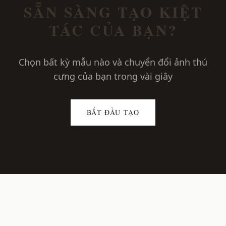
SẴN SÀNG TẠO KIỆT
TÁC CỦA BẠN?
Chọn bất kỳ mẫu nào và chuyển đổi ảnh thú
cưng của bạn trong vài giây
BẮT ĐẦU TẠO