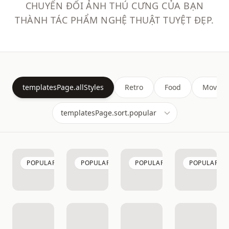
CHUYỂN ĐỔI ẢNH THÚ CƯNG CỦA BẠN
THÀNH TÁC PHẨM NGHỆ THUẬT TUYỆT ĐẸP.
templatesPage.allStyles
Retro
Food
Movie
POPULAR
POPULAR
POPULAR
POPULAR