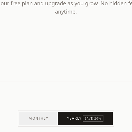
h our free plan and upgrade as you grow. No hidden fe
anytime.
MONTHLY
YEARLY
SAVE 20%