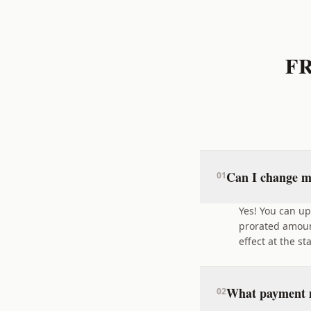
F
Can I change m
0
1
Yes! You can u
prorated amoun
effect at the st
What payment m
0
2