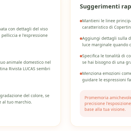
Suggerimenti rap
Mantieni le linee principa
caratteristico di Coperti
ata con dettagli del viso
a pelliccia e l'espressione
Aggiungi dettagli sulla d
luce marginale quando d
Specifica le tonalità di col
l tuo animale domestico nel
se hai bisogno di una gr
tina Rivista LUCAS sembri
Menziona emozioni come “
guidare le espressioni fac
a gradazione del colore, se
Promemoria amichevole:
e al tuo marchio.
precisione l'esposizione
base alla tua visione.