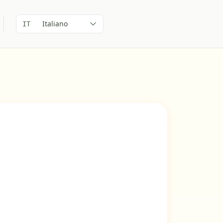
Italiano
IT
Popolarità 89/100