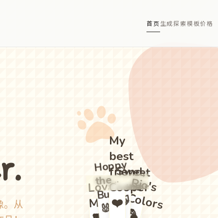
首页
生成
探索
模板
价格
My
r.
best
Hoppy
Sweet
Luna
friend,
the
R
io
's
o
lo
r
s
Loyal
Cooper
Bun
C
😺
Max
❤️
像。从
🐰
🦜