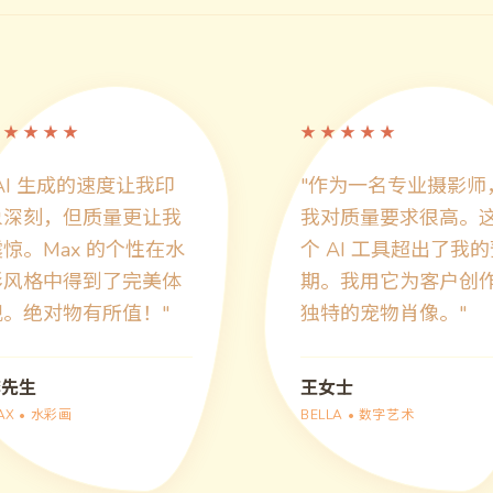
★
★
★
★
★
★
★
★
★
AI 生成的速度让我印
"
作为一名专业摄影师
象深刻，但质量更让我
我对质量要求很高。
震惊。Max 的个性在水
个 AI 工具超出了我
彩风格中得到了完美体
期。我用它为客户创
现。绝对物有所值！
"
独特的宠物肖像。
"
李先生
王女士
AX
•
水彩画
BELLA
•
数字艺术