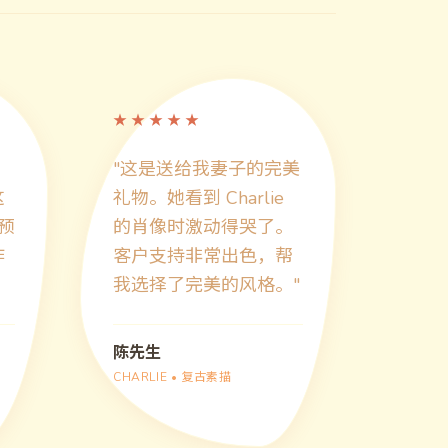
★
★
★
★
★
，
"
这是送给我妻子的完美
这
礼物。她看到 Charlie
的预
的肖像时激动得哭了。
作
客户支持非常出色，帮
我选择了完美的风格。
"
陈先生
CHARLIE
•
复古素描