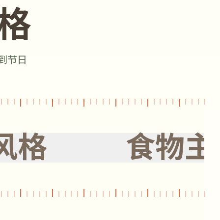
格
到节日
风格
食物主